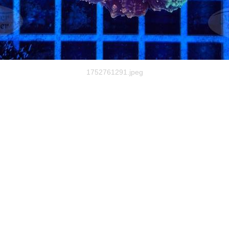
1752761291.jpeg